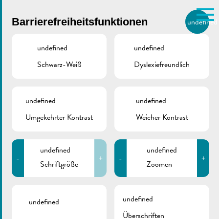
Skip to main content
Barrierefreiheitsfunktionen
undefined
DE
BIERGER.REMICH.LU
undefined
undefined
Schwarz-Weiß
Dyslexiefreundlich
Utilisez la recherche pour
retrouver les réponses à toutes
VILLE DE REMICH / ACTUALITÉ
vos questions.
Comme par exemple des contacts, des
undefined
undefined
Elternvertreter
informations ou de documents.
Umgekehrter Kontrast
Weicher Kontrast
undefined
undefined
-
+
-
+
Schriftgröße
Zoomen
ZURÜCK
undefined
undefined
Überschriften