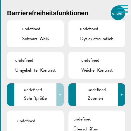
Skip to main content
Barrierefreiheitsfunktionen
undefined
DE
BIERGER.REMICH.LU
undefined
undefined
Schwarz-Weiß
Dyslexiefreundlich
Utilisez la recherche pour
retrouver les réponses à toutes
VILLE DE REMICH / ACTUALITÉ
vos questions.
Comme par exemple des contacts, des
undefined
undefined
Amicale Pompjeeën
informations ou de documents.
Umgekehrter Kontrast
Weicher Kontrast
Réimech
undefined
undefined
-
+
-
+
Schriftgröße
Zoomen
ZURÜCK
undefined
undefined
Überschriften