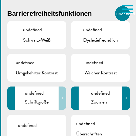
Skip to main content
Barrierefreiheitsfunktionen
undefined
DE
BIERGER.REMICH.LU
undefined
undefined
Schwarz-Weiß
Dyslexiefreundlich
Utilisez la recherche pour
retrouver les réponses à toutes
VILLE DE REMICH / ACTUALITÉ
vos questions.
Comme par exemple des contacts, des
undefined
undefined
Kindertagesstätte
informations ou de documents.
Umgekehrter Kontrast
Weicher Kontrast
Muselnascht
undefined
undefined
-
+
-
+
Schriftgröße
Zoomen
ZURÜCK
undefined
undefined
Überschriften