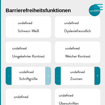
Skip to main content
Barrierefreiheitsfunktionen
undefined
DE
BIERGER.REMICH.LU
undefined
undefined
Schwarz-Weiß
Dyslexiefreundlich
Utilisez la recherche pour
retrouver les réponses à toutes
VILLE DE REMICH / ACTUALITÉ
vos questions.
Comme par exemple des contacts, des
undefined
undefined
Maacher Lycée
informations ou de documents.
Umgekehrter Kontrast
Weicher Kontrast
undefined
undefined
-
+
-
+
Schriftgröße
Zoomen
ZURÜCK
undefined
undefined
Überschriften