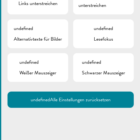
Links unterstreichen
unterstreichen
médicale urgente, SAMU), der Feuerwehr- und Rettungsdienst
der Stadt Luxemburg und die Flughafenfeuerwehr bilden nun
den Großherzoglichen Feuerwehr- und Rettungskorps
undefined
undefined
(CGDIS). (Quelle: CGDIS)
Alternativtexte für Bilder
Lesefokus
ZURÜCK
undefined
undefined
Weißer Mauszeiger
Schwarzer Mauszeiger
undefined
Alle Einstellungen zurücksetzen