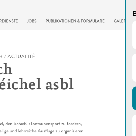
B
RDIENSTE
JOBS
PUBLIKATIONEN & FORMULARE
GALERIE
H / ACTUALITÉ
ch
éichel asbl
automatisierte Suchma
el, den Schieß-/Tontaubensport zu fördern,
lige und lehrreiche Ausflüge zu organisieren