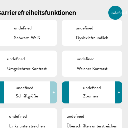
BIERGER.REMICH.LU
arrierefreiheitsfunktionen
undefined
DE
AGENDA
undefined
undefined
Schwarz-Weiß
Dyslexiefreundlich
undefined
undefined
Umgekehrter Kontrast
Weicher Kontrast
undefined
undefined
-
+
-
+
Schriftgröße
Zoomen
schine
undefined
undefined
Links unterstreichen
Überschriften unterstreichen