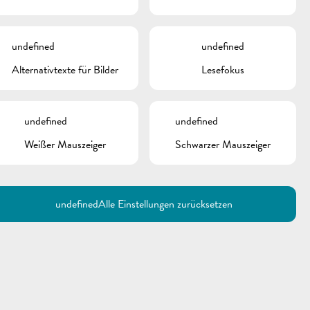
undefined
undefined
Alternativtexte für Bilder
Lesefokus
undefined
undefined
Weißer Mauszeiger
Schwarzer Mauszeiger
Utilisez la recherche pour
retrouver les réponses à toutes
vos questions.
Comme par exemple des contacts, des
informations ou de documents.
undefined
Alle Einstellungen zurücksetzen