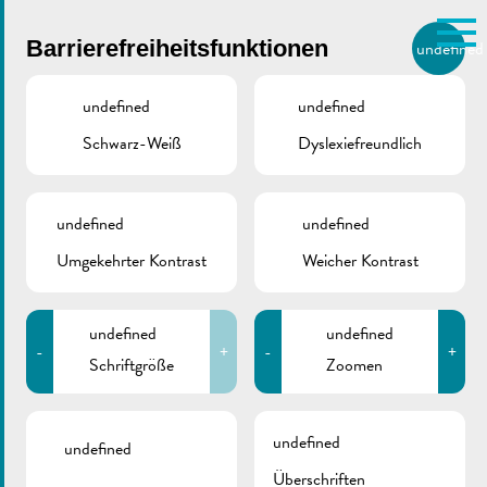
Skip to main content
Barrierefreiheitsfunktionen
undefined
DE
BIERGER.REMICH.LU
undefined
undefined
Schwarz-Weiß
Dyslexiefreundlich
Utilisez la recherche pour
retrouver les réponses à toutes
VILLE DE REMICH / ACTUALITÉ
vos questions.
Comme par exemple des contacts, des
undefined
undefined
Schule rue Enz
informations ou de documents.
Umgekehrter Kontrast
Weicher Kontrast
undefined
undefined
-
+
-
+
Schriftgröße
Zoomen
ZURÜCK
undefined
undefined
Überschriften