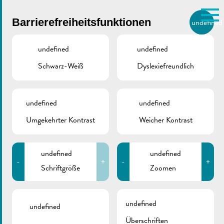
Skip to main content
Barrierefreiheitsfunktionen
undefined
DE
BIERGER.REMICH.LU
undefined
undefined
Schwarz-Weiß
Dyslexiefreundlich
Utilisez la recherche pour
retrouver les réponses à toutes
VILLE DE REMICH / ACTUALITÉ
vos questions.
Comme par exemple des contacts, des
undefined
undefined
Sporthalle rue Enz
informations ou de documents.
Umgekehrter Kontrast
Weicher Kontrast
undefined
undefined
-
+
-
+
Schriftgröße
Zoomen
ZURÜCK
undefined
undefined
Überschriften