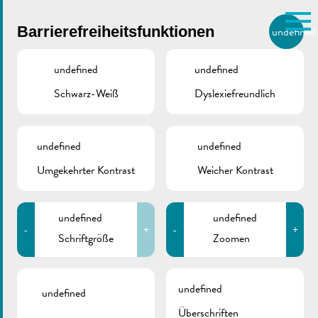
Skip to main content
Barrierefreiheitsfunktionen
undefined
DE
BIERGER.REMICH.LU
undefined
undefined
Schwarz-Weiß
Dyslexiefreundlich
Utilisez la recherche pour
retrouver les réponses à toutes
VILLE DE REMICH / ACTUALITÉ
vos questions.
Comme par exemple des contacts, des
undefined
undefined
Tennispavillon
informations ou de documents.
Umgekehrter Kontrast
Weicher Kontrast
undefined
undefined
-
+
-
+
Schriftgröße
Zoomen
ZURÜCK
undefined
undefined
Überschriften