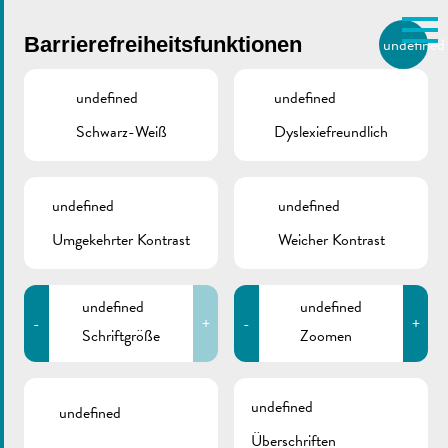
Skip to main content
Barrierefreiheitsfunktionen
undefined
DE
BIERGER.REMICH.LU
undefined
undefined
Schwarz-Weiß
Dyslexiefreundlich
Utilisez la recherche pour
retrouver les réponses à toutes
ZURÜCK
vos questions.
undefined
undefined
Comme par exemple des contacts, des
informations ou de documents.
Umgekehrter Kontrast
Weicher Kontrast
undefined
undefined
-
+
-
+
Schriftgröße
Zoomen
undefined
undefined
Überschriften