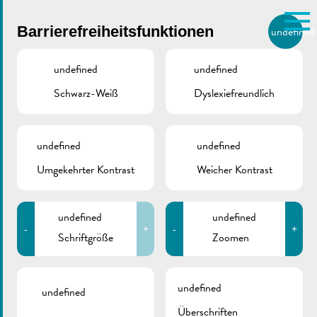
Skip to main content
Barrierefreiheitsfunktionen
undefined
DE
BIERGER.REMICH.LU
undefined
undefined
Schwarz-Weiß
Dyslexiefreundlich
Utilisez la recherche pour
retrouver les réponses à toutes
vos questions.
ZURÜCK
Comme par exemple des contacts, des
undefined
undefined
informations ou de documents.
Umgekehrter Kontrast
Weicher Kontrast
undefined
undefined
-
+
-
+
Schriftgröße
Zoomen
undefined
undefined
Überschriften