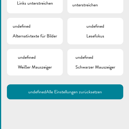
Links unterstreichen
unterstreichen
20.09.2016 - 21.09.2016
undefined
undefined
Feierlechkeeten um Virowend vu
Alternativtexte für Bilder
Lesefokus
Nationalfeierdag
undefined
undefined
ZUM KALENDER HINZUFÜGEN
Weißer Mauszeiger
Schwarzer Mauszeiger
undefined
Alle Einstellungen zurücksetzen