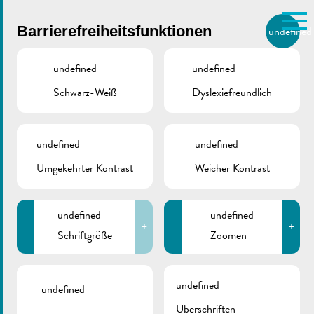
Skip to main content
Barrierefreiheitsfunktionen
undefined
DE
BIERGER.REMICH.LU
undefined
undefined
Schwarz-Weiß
Dyslexiefreundlich
Utilisez la recherche pour
retrouver les réponses à toutes
vos questions.
ZURÜCK
Comme par exemple des contacts, des
undefined
undefined
informations ou de documents.
Umgekehrter Kontrast
Weicher Kontrast
undefined
undefined
-
+
-
+
Schriftgröße
Zoomen
undefined
undefined
Überschriften