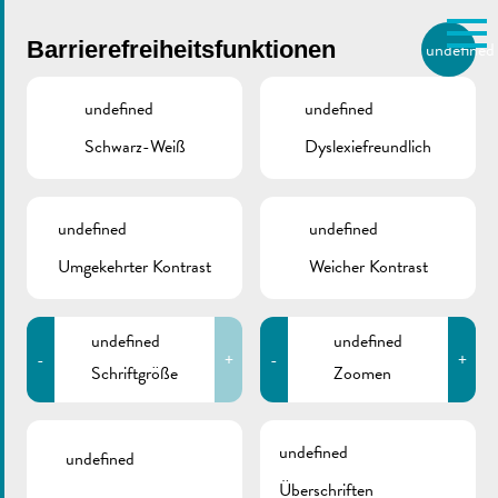
Skip to main content
Barrierefreiheitsfunktionen
undefined
DE
BIERGER.REMICH.LU
undefined
undefined
Schwarz-Weiß
Dyslexiefreundlich
Utilisez la recherche pour
retrouver les réponses à toutes
vos questions.
ZURÜCK
Comme par exemple des contacts, des
undefined
undefined
informations ou de documents.
Umgekehrter Kontrast
Weicher Kontrast
undefined
undefined
-
+
-
+
Schriftgröße
Zoomen
undefined
undefined
Überschriften