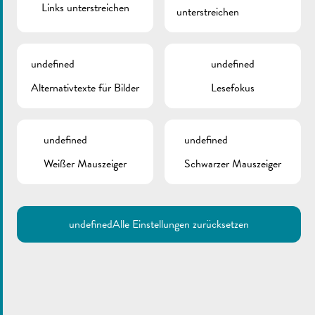
Links unterstreichen
unterstreichen
05.09.2016 - 06.09.2016
undefined
undefined
Feierlechkeeten um Virowend vu
Alternativtexte für Bilder
Lesefokus
Nationalfeierdag
undefined
undefined
Veranstalter:
Stad Réimech an Zesummenaarbecht mam
Jousefshaus
Weißer Mauszeiger
Schwarzer Mauszeiger
Adresse:
Remich
Webseite besuchen
ZUM KALENDER HINZUFÜGEN
undefined
Alle Einstellungen zurücksetzen