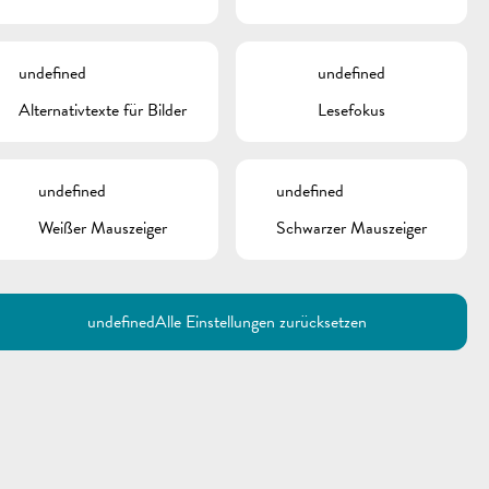
undefined
undefined
Alternativtexte für Bilder
Lesefokus
undefined
undefined
Weißer Mauszeiger
Schwarzer Mauszeiger
Utilisez la recherche pour
retrouver les réponses à toutes
vos questions.
Comme par exemple des contacts, des
informations ou de documents.
undefined
Alle Einstellungen zurücksetzen