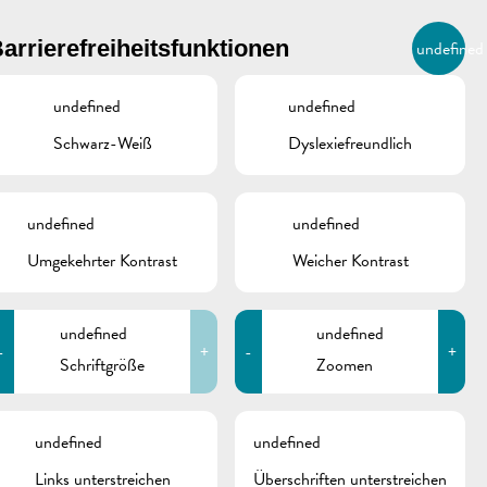
BIERGER.REMICH.LU
arrierefreiheitsfunktionen
undefined
DE
AGENDA
undefined
undefined
Schwarz-Weiß
Dyslexiefreundlich
undefined
undefined
Umgekehrter Kontrast
Weicher Kontrast
undefined
undefined
-
+
-
+
Schriftgröße
Zoomen
schine
undefined
undefined
Links unterstreichen
Überschriften unterstreichen