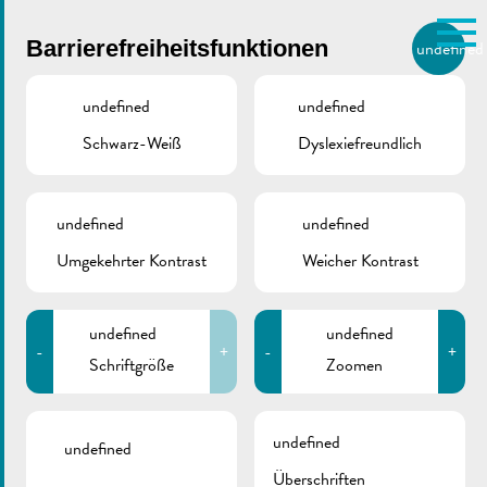
Skip to main content
Barrierefreiheitsfunktionen
undefined
DE
BIERGER.REMICH.LU
undefined
undefined
Schwarz-Weiß
Dyslexiefreundlich
Utilisez la recherche pour
retrouver les réponses à toutes
Personalbüro
vos questions.
Comme par exemple des contacts, des
undefined
undefined
informations ou de documents.
Umgekehrter Kontrast
Weicher Kontrast
Kontakt
undefined
undefined
-
+
-
+
T.:
(+352) 23 692 - 231 / 242
Schriftgröße
Zoomen
personal@remich.lu
undefined
undefined
Überschriften