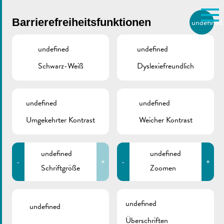
Skip to main content
Barrierefreiheitsfunktionen
undefined
DE
BIERGER.REMICH.LU
undefined
undefined
Schwarz-Weiß
Dyslexiefreundlich
Utilisez la recherche pour
retrouver les réponses à toutes
vos questions.
Comme par exemple des contacts, des
undefined
undefined
Kunstausstellung
informations ou de documents.
Umgekehrter Kontrast
Weicher Kontrast
Juli 29, 2026
undefined
undefined
-
+
-
+
Schriftgröße
Zoomen
Kunstausstellung im Centre
visit Remich
undefined
undefined
Überschriften
Künstler: