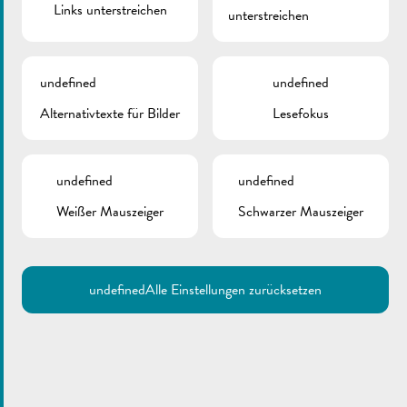
Links unterstreichen
unterstreichen
Nora BARTHEL
Mea BATEMAN
undefined
undefined
Josée COMES
Liss EMRINGER
Alternativtexte für Bilder
Lesefokus
Marie-José LABADIE
Seydina Issa MBAYE
Vanessa MEYER
undefined
undefined
Nadia MINIC
Weißer Mauszeiger
Schwarzer Mauszeiger
Paul MORAG
Saskia PENDERS
Sylvie RILL
Liliane REUTER
undefined
Alle Einstellungen zurücksetzen
Sonja ROLLER-LEFÈBRE
Noémie THOMMES
Kayleigh VAN DONGEN
Mauro VIAGGI
Öffnungszeiten: