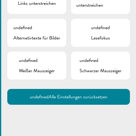
Kleiner Umzug in Begleitung des Musikvereins Remich und
Links unterstreichen
unterstreichen
Verteilen eines „Boxemännchens“ an die Kinder.
undefined
undefined
Alternativtexte für Bilder
Lesefokus
undefined
undefined
Weißer Mauszeiger
Schwarzer Mauszeiger
undefined
Alle Einstellungen zurücksetzen