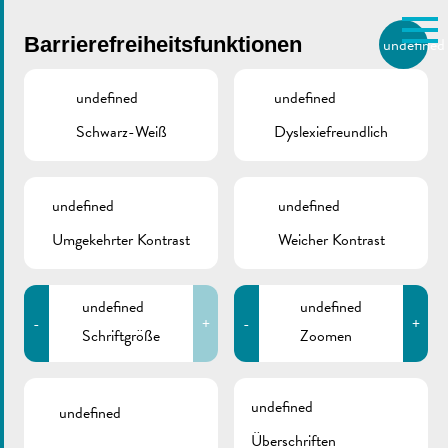
Skip to main content
Barrierefreiheitsfunktionen
undefined
DE
BIERGER.REMICH.LU
undefined
undefined
Schwarz-Weiß
Dyslexiefreundlich
Utilisez la recherche pour
retrouver les réponses à toutes
vos questions.
Comme par exemple des contacts, des
undefined
undefined
Stolpersteine in Remich
informations ou de documents.
Umgekehrter Kontrast
Weicher Kontrast
REMICH
24/06/2016
undefined
undefined
-
+
-
+
Schriftgröße
Zoomen
Zurück
undefined
undefined
Überschriften