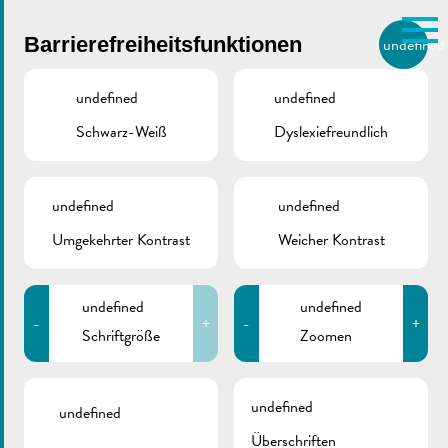
Skip to main content
Barrierefreiheitsfunktionen
undefined
DE
BIERGER.REMICH.LU
undefined
undefined
Schwarz-Weiß
Dyslexiefreundlich
undefined
undefined
Oldtimer Treff
Umgekehrter Kontrast
Weicher Kontrast
ESPLANADE
10/07/2016
undefined
undefined
-
+
-
+
Schriftgröße
Zoomen
Zurück
undefined
undefined
Überschriften