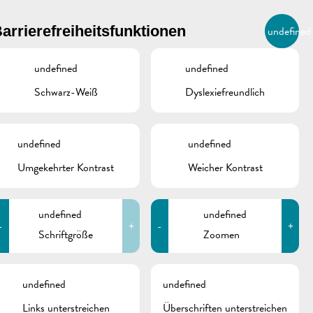
BIERGER.REMICH.LU
arrierefreiheitsfunktionen
undefined
DE
AGENDA
undefined
undefined
Schwarz-Weiß
Dyslexiefreundlich
undefined
undefined
Umgekehrter Kontrast
Weicher Kontrast
undefined
undefined
-
+
-
+
Schriftgröße
Zoomen
schine
undefined
undefined
Links unterstreichen
Überschriften unterstreichen