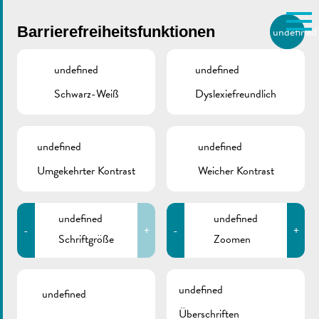
Skip to main content
Barrierefreiheitsfunktionen
undefined
DE
BIERGER.REMICH.LU
undefined
undefined
Schwarz-Weiß
Dyslexiefreundlich
Utilisez la recherche pour
retrouver les réponses à toutes
vos questions.
Comme par exemple des contacts, des
undefined
undefined
Buergbrennen
informations ou de documents.
Umgekehrter Kontrast
Weicher Kontrast
REMICH
09/03/2019
undefined
undefined
Org.: Guiden & Scouten
-
+
-
+
Schriftgröße
Zoomen
Zurück
undefined
undefined
Überschriften