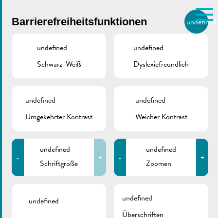
Skip to main content
Barrierefreiheitsfunktionen
undefined
DE
BIERGER.REMICH.LU
undefined
undefined
Schwarz-Weiß
Dyslexiefreundlich
Utilisez la recherche pour
retrouver les réponses à toutes
vos questions.
Comme par exemple des contacts, des
undefined
undefined
Karnevalsumzug
informations ou de documents.
Umgekehrter Kontrast
Weicher Kontrast
REMICH
31/03/2019
undefined
undefined
-
+
-
+
Schriftgröße
Zoomen
Zurück
undefined
undefined
Überschriften