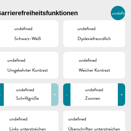
BIERGER.REMICH.LU
arrierefreiheitsfunktionen
undefined
DE
AGENDA
undefined
undefined
Schwarz-Weiß
Dyslexiefreundlich
undefined
undefined
Umgekehrter Kontrast
Weicher Kontrast
undefined
undefined
-
+
-
+
Schriftgröße
Zoomen
schine
undefined
undefined
Links unterstreichen
Überschriften unterstreichen