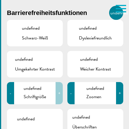
Skip to main content
Barrierefreiheitsfunktionen
undefined
DE
BIERGER.REMICH.LU
undefined
undefined
Schwarz-Weiß
Dyslexiefreundlich
Utilisez la recherche pour
retrouver les réponses à toutes
vos questions.
Comme par exemple des contacts, des
undefined
undefined
Herbstmarkt
informations ou de documents.
Umgekehrter Kontrast
Weicher Kontrast
PLACE DR F. KONS, REMICH
13/10/2019
undefined
undefined
-
+
-
+
Schriftgröße
Zoomen
Zurück
undefined
undefined
Überschriften