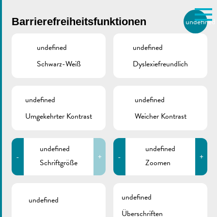
Skip to main content
Barrierefreiheitsfunktionen
undefined
DE
BIERGER.REMICH.LU
undefined
undefined
Schwarz-Weiß
Dyslexiefreundlich
Utilisez la recherche pour
retrouver les réponses à toutes
vos questions.
Comme par exemple des contacts, des
undefined
undefined
Unterschrift „Dreiländereck
informations ou de documents.
E.W.I.V.“
Umgekehrter Kontrast
Weicher Kontrast
MUSÉE EUROPÉEN, SCHENGEN
undefined
undefined
17/01/2020
-
+
-
+
Schriftgröße
Zoomen
Zurück
undefined
undefined
Überschriften