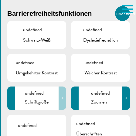
Skip to main content
Barrierefreiheitsfunktionen
undefined
DE
BIERGER.REMICH.LU
undefined
undefined
Schwarz-Weiß
Dyslexiefreundlich
Utilisez la recherche pour
retrouver les réponses à toutes
vos questions.
Comme par exemple des contacts, des
undefined
undefined
Elephant Parade
informations ou de documents.
Umgekehrter Kontrast
Weicher Kontrast
ESPLANADE, REMICH
12/07/2021
-
12/09/2021
undefined
undefined
Photos ©Fernand Morbach
-
+
-
+
Schriftgröße
Zoomen
Zurück
undefined
undefined
Überschriften