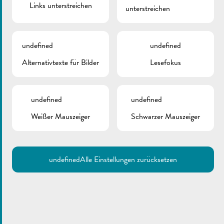
Chandler,
Vivi tricote
Fotos: Fernand Morbach
Links unterstreichen
unterstreichen
Zurück
undefined
undefined
Alternativtexte für Bilder
Lesefokus
undefined
undefined
Weißer Mauszeiger
Schwarzer Mauszeiger
undefined
Alle Einstellungen zurücksetzen