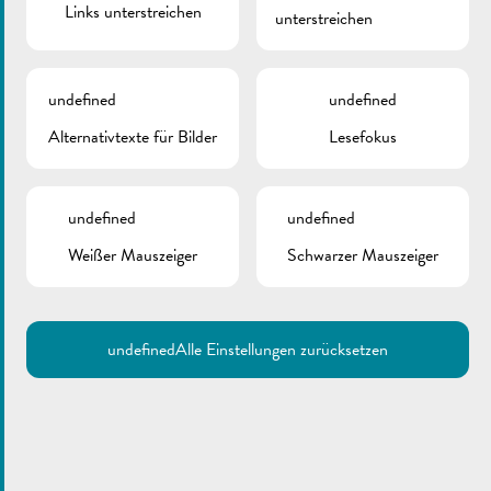
Links unterstreichen
unterstreichen
Fotos : ©Fernand Morbach
Zurück
undefined
undefined
Alternativtexte für Bilder
Lesefokus
undefined
undefined
Weißer Mauszeiger
Schwarzer Mauszeiger
undefined
Alle Einstellungen zurücksetzen