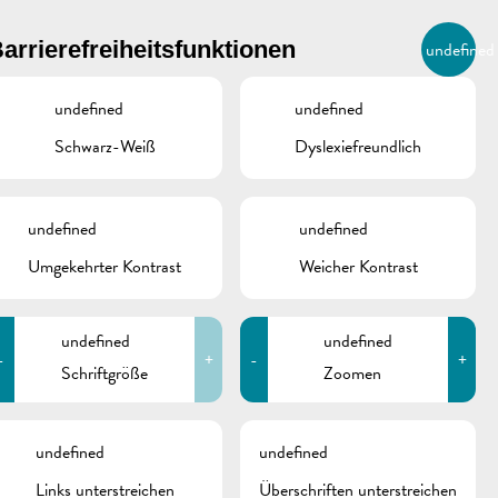
BIERGER.REMICH.LU
arrierefreiheitsfunktionen
undefined
DE
AGENDA
undefined
undefined
Schwarz-Weiß
Dyslexiefreundlich
undefined
undefined
Umgekehrter Kontrast
Weicher Kontrast
undefined
undefined
-
+
-
+
Schriftgröße
Zoomen
schine
undefined
undefined
Links unterstreichen
Überschriften unterstreichen