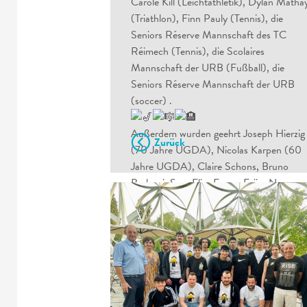
Carole Kill (Leichtathletik), Dylan Matha
(Triathlon), Finn Pauly (Tennis), die
Seniors Réserve Mannschaft des TC
Réimech (Tennis), die Scolaires
Mannschaft der URB (Fußball), die
Seniors Réserve Mannschaft der URB
(soccer) .
Außerdem wurden geehrt Joseph Hierzig
Zurück
(70 Jahre UGDA), Nicolas Karpen (60
Jahre UGDA), Claire Schons, Bruno
Barboni, Sara Elin, Emma Feijo, Nesreen
Bakr, sowie Michou und Armando Feijo
(Ehrung für langjährige ehrenamtliche
Tätigkeit), und Paul Weyler, langjähriger
Geschäftsmann aus Remich.