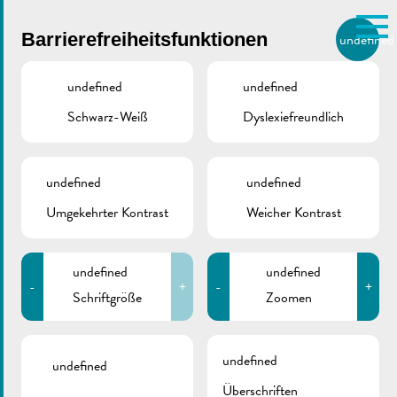
Skip to main content
Barrierefreiheitsfunktionen
undefined
DE
BIERGER.REMICH.LU
undefined
undefined
Schwarz-Weiß
Dyslexiefreundlich
undefined
undefined
Muppeschwammen
Umgekehrter Kontrast
Weicher Kontrast
RÉIMECHER SCHWÄMM, REMICH
16/09/2023
undefined
undefined
Fotos ©Maë Sistermann Photography
-
+
-
+
Schriftgröße
Zoomen
Zurück
undefined
undefined
Überschriften