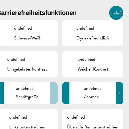
BIERGER.REMICH.LU
arrierefreiheitsfunktionen
undefined
DE
AGENDA
undefined
undefined
Schwarz-Weiß
Dyslexiefreundlich
undefined
undefined
Umgekehrter Kontrast
Weicher Kontrast
undefined
undefined
-
+
-
+
Schriftgröße
Zoomen
schine
undefined
undefined
Links unterstreichen
Überschriften unterstreichen