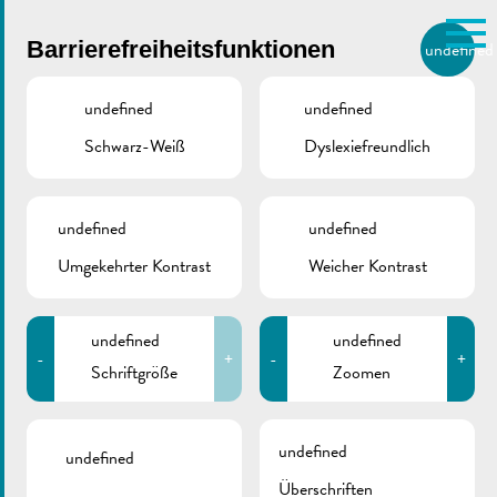
Skip to main content
Barrierefreiheitsfunktionen
undefined
DE
BIERGER.REMICH.LU
undefined
undefined
Schwarz-Weiß
Dyslexiefreundlich
undefined
undefined
Volksfest Partnerschaft
Bessan-Remich
Umgekehrter Kontrast
Weicher Kontrast
TINY BAR, REMICH
undefined
undefined
20/05/2025
-
+
-
+
Partnerschaftsfeier in der Tiny Bar im Rahmen des
Schriftgröße
Zoomen
Besuchs unserer Partnerstadt Bessan (F) in Remich.
undefined
undefined
Zurück
Überschriften