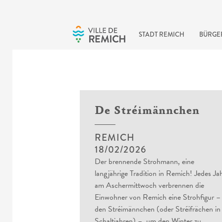
Skip to main content
STADT REMICH
BÜRGE
De Stréimännchen
REMICH
18/02/2026
Der brennende Strohmann, eine
langjährige Tradition in Remich! Jedes Ja
am Aschermittwoch verbrennen die
Einwohner von Remich eine Strohfigur –
den Stréimännchen (oder Stréifrächen in
Schaltjahren) –, um den Winter zu