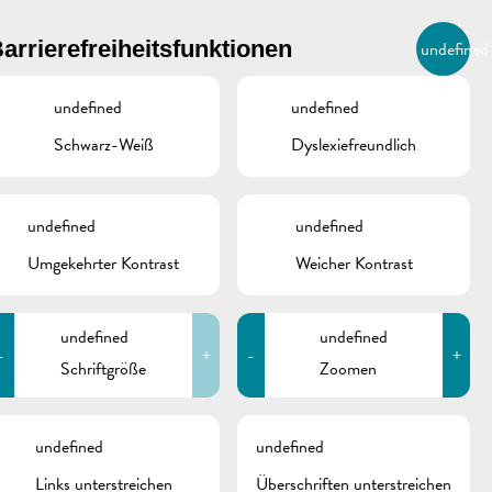
BIERGER.REMICH.LU
arrierefreiheitsfunktionen
undefined
DE
AGENDA
undefined
undefined
Schwarz-Weiß
Dyslexiefreundlich
undefined
undefined
Umgekehrter Kontrast
Weicher Kontrast
undefined
undefined
-
+
-
+
Schriftgröße
Zoomen
schine
undefined
undefined
Links unterstreichen
Überschriften unterstreichen