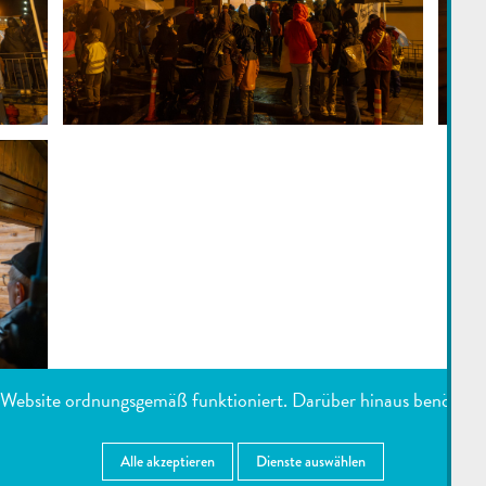
e Website ordnungsgemäß funktioniert. Darüber hinaus benötigen 
ENUTZTE DIENSTE
IMPRESSUM
Alle akzeptieren
Dienste auswählen
E
- 6, RUE ENZ L-5532 REMICH
/ POSTANSCHRIFT: B.P. 9 L-5501 REMICH
/
T.
:
236921