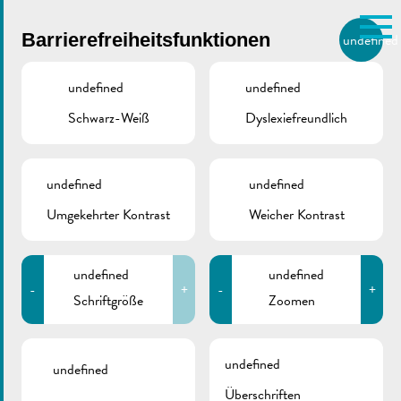
Skip to main content
Barrierefreiheitsfunktionen
undefined
DE
BIERGER.REMICH.LU
undefined
undefined
Schwarz-Weiß
Dyslexiefreundlich
Utilisez la recherche pour
retrouver les réponses à toutes
vos questions.
Comme par exemple des contacts, des
undefined
undefined
Zusammen für eine
informations ou de documents.
Umgekehrter Kontrast
Weicher Kontrast
grenzüberschreitende
undefined
undefined
Ausbildung
-
+
-
+
Schriftgröße
Zoomen
November 23, 2022
undefined
undefined
Überschriften
Zusammen für eine grenzüberschreitende Ausbildung –