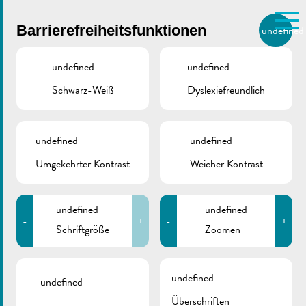
Skip to main content
Barrierefreiheitsfunktionen
undefined
DE
BIERGER.REMICH.LU
undefined
undefined
Schwarz-Weiß
Dyslexiefreundlich
Utilisez la recherche pour
retrouver les réponses à toutes
vos questions.
Comme par exemple des contacts, des
undefined
undefined
Bürgerdienste
informations ou de documents.
Umgekehrter Kontrast
Weicher Kontrast
August 8, 2016
undefined
undefined
-
+
-
+
Schriftgröße
Zoomen
Einwohnermeldeamt
undefined
& Standesamt
undefined
Überschriften