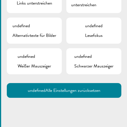
Links unterstreichen
unterstreichen
August 17, 2016
Personalausweis
undefined
undefined
Bescheinigungen
Alternativtexte für Bilder
Lesefokus
Hunde an-abmelden
Verwaltung der Abfallbehälter
undefined
undefined
Friedhofverwaltung
Weißer Mauszeiger
Schwarzer Mauszeiger
Einwanderung, Aufenthaltsbescheinigung,
Anmeldebescheinigung
Wählerlisten
undefined
Alle Einstellungen zurücksetzen
Biometrischer Reisepass
Umzug
Sterbefall
Hochzeit, Partnerschaft (PACS)