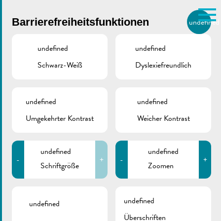
Skip to main content
Barrierefreiheitsfunktionen
undefined
DE
BIERGER.REMICH.LU
undefined
undefined
Schwarz-Weiß
Dyslexiefreundlich
Utilisez la recherche pour
retrouver les réponses à toutes
vos questions.
Comme par exemple des contacts, des
undefined
undefined
Öffnungszeiten der
informations ou de documents.
Umgekehrter Kontrast
Weicher Kontrast
Stadtverwaltung
undefined
undefined
-
+
-
+
Schriftgröße
Zoomen
November 18, 2019
Öffnungszeiten ab Januar 2019:
undefined
undefined
Empfang und Einwohnermeldeamt
Überschriften