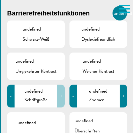
Skip to main content
Barrierefreiheitsfunktionen
undefined
DE
BIERGER.REMICH.LU
undefined
undefined
Schwarz-Weiß
Dyslexiefreundlich
Utilisez la recherche pour
retrouver les réponses à toutes
VILLE DE REMICH / ACTUALITÉ
vos questions.
Comme par exemple des contacts, des
undefined
undefined
Ausgangspunkt
informations ou de documents.
Umgekehrter Kontrast
Weicher Kontrast
Schiffsausflüge
undefined
undefined
-
+
-
+
Schriftgröße
Zoomen
ZURÜCK
undefined
undefined
Überschriften