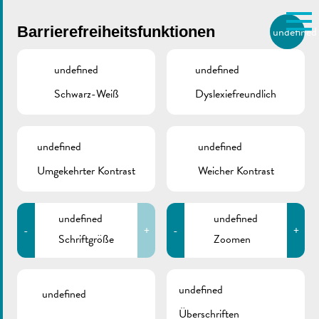
Skip to main content
Barrierefreiheitsfunktionen
undefined
DE
BIERGER.REMICH.LU
undefined
undefined
Schwarz-Weiß
Dyslexiefreundlich
Utilisez la recherche pour
retrouver les réponses à toutes
VILLE DE REMICH / ACTUALITÉ
vos questions.
Comme par exemple des contacts, des
undefined
undefined
Dekanatskirche
informations ou de documents.
Umgekehrter Kontrast
Weicher Kontrast
undefined
undefined
-
+
-
+
Schriftgröße
Zoomen
ZURÜCK
undefined
undefined
Überschriften