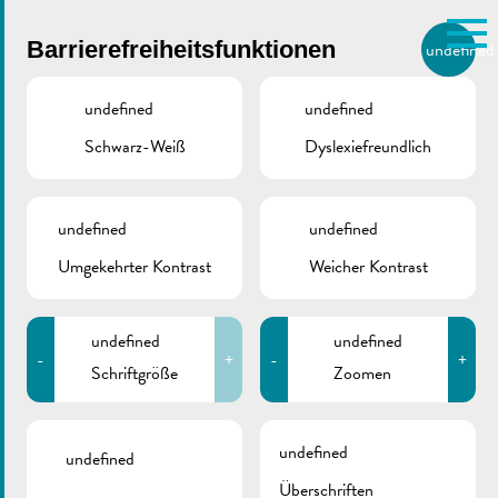
Skip to main content
Barrierefreiheitsfunktionen
undefined
DE
BIERGER.REMICH.LU
undefined
undefined
Schwarz-Weiß
Dyslexiefreundlich
Utilisez la recherche pour
retrouver les réponses à toutes
VILLE DE REMICH / ACTUALITÉ
vos questions.
Comme par exemple des contacts, des
undefined
undefined
Domaine & Pavillon
informations ou de documents.
Umgekehrter Kontrast
Weicher Kontrast
Desom
undefined
undefined
-
+
-
+
Schriftgröße
Zoomen
ZURÜCK
undefined
undefined
Überschriften