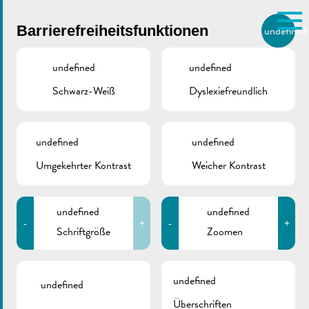
Skip to main content
Barrierefreiheitsfunktionen
undefined
DE
BIERGER.REMICH.LU
undefined
undefined
Schwarz-Weiß
Dyslexiefreundlich
Utilisez la recherche pour
retrouver les réponses à toutes
VILLE DE REMICH / ACTUALITÉ
vos questions.
Comme par exemple des contacts, des
undefined
undefined
Fahrradweg des Trois
informations ou de documents.
Umgekehrter Kontrast
Weicher Kontrast
Rivières | PC 3
undefined
undefined
-
+
-
+
Schriftgröße
Zoomen
ZURÜCK
undefined
undefined
Überschriften