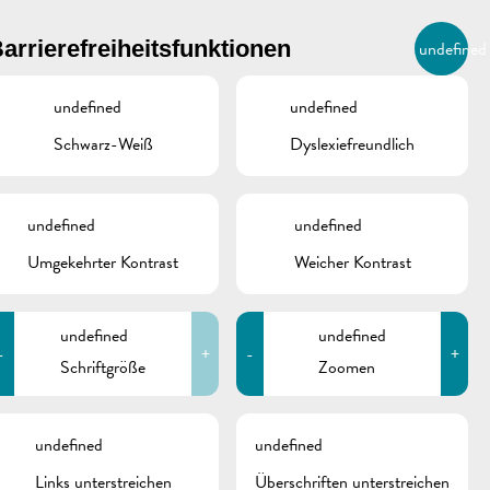
BIERGER.REMICH.LU
arrierefreiheitsfunktionen
undefined
DE
AGENDA
undefined
undefined
Schwarz-Weiß
Dyslexiefreundlich
undefined
undefined
Umgekehrter Kontrast
Weicher Kontrast
undefined
undefined
-
+
-
+
Schriftgröße
Zoomen
schine
undefined
undefined
Links unterstreichen
Überschriften unterstreichen