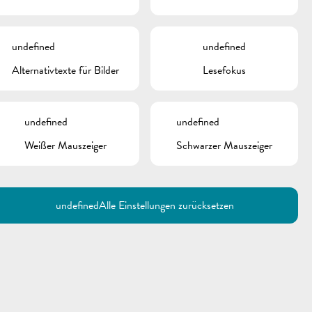
undefined
undefined
Alternativtexte für Bilder
Lesefokus
undefined
undefined
Weißer Mauszeiger
Schwarzer Mauszeiger
Utilisez la recherche pour
retrouver les réponses à toutes
vos questions.
Comme par exemple des contacts, des
informations ou de documents.
undefined
Alle Einstellungen zurücksetzen