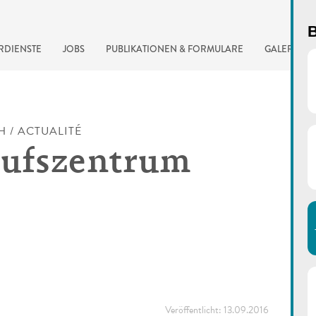
B
RDIENSTE
JOBS
PUBLIKATIONEN & FORMULARE
GALERIE
H / ACTUALITÉ
ufszentrum
automatisierte Suchma
Veröffentlicht:
13.09.2016