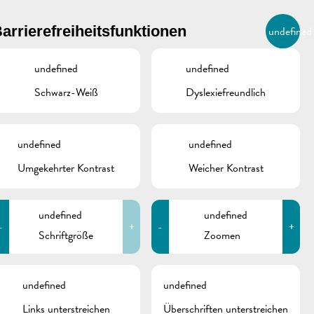
BIERGER.REMICH.LU
arrierefreiheitsfunktionen
undefined
DE
AGENDA
undefined
undefined
Schwarz-Weiß
Dyslexiefreundlich
undefined
undefined
Umgekehrter Kontrast
Weicher Kontrast
undefined
undefined
-
+
-
+
Schriftgröße
Zoomen
schine
undefined
undefined
Links unterstreichen
Überschriften unterstreichen