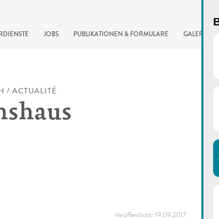
B
RDIENSTE
JOBS
PUBLIKATIONEN & FORMULARE
GALERIE
H / ACTUALITÉ
nshaus
automatisierte Suchma
Veröffentlicht:
19.09.2017