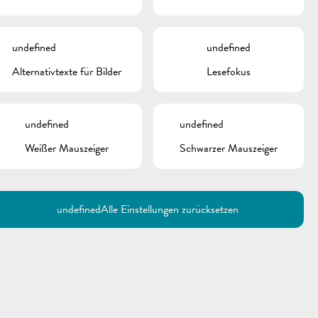
undefined
undefined
Alternativtexte für Bilder
Lesefokus
undefined
undefined
Weißer Mauszeiger
Schwarzer Mauszeiger
Utilisez la recherche pour
retrouver les réponses à toutes
vos questions.
Comme par exemple des contacts, des
informations ou de documents.
undefined
Alle Einstellungen zurücksetzen