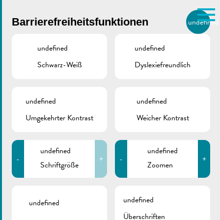
Skip to main content
Barrierefreiheitsfunktionen
undefined
DE
BIERGER.REMICH.LU
undefined
undefined
Schwarz-Weiß
Dyslexiefreundlich
Utilisez la recherche pour
retrouver les réponses à toutes
vos questions.
Comme par exemple des contacts, des
undefined
undefined
Klimapakt | Leitbild
informations ou de documents.
Umgekehrter Kontrast
Weicher Kontrast
Stadt Remich
undefined
undefined
-
+
-
+
Schriftgröße
Zoomen
April 11, 2019
undefined
undefined
Überschriften