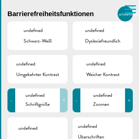
Skip to main content
Barrierefreiheitsfunktionen
undefined
DE
BIERGER.REMICH.LU
undefined
undefined
Schwarz-Weiß
Dyslexiefreundlich
Utilisez la recherche pour
retrouver les réponses à toutes
VILLE DE REMICH / ACTUALITÉ
vos questions.
Comme par exemple des contacts, des
undefined
undefined
06.06.2023 |
informations ou de documents.
Umgekehrter Kontrast
Weicher Kontrast
Gemeinderatssitzung –
Tagesordnung
undefined
undefined
-
+
-
+
Schriftgröße
Zoomen
undefined
undefined
Überschriften
ZURÜCK