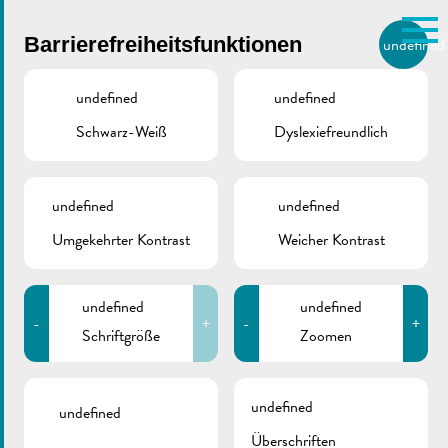
Skip to main content
Barrierefreiheitsfunktionen
undefined
DE
BIERGER.REMICH.LU
undefined
undefined
Schwarz-Weiß
Dyslexiefreundlich
Utilisez la recherche pour
retrouver les réponses à toutes
VILLE DE REMICH / ACTUALITÉ
vos questions.
Comme par exemple des contacts, des
undefined
undefined
14.07.2023 |
informations ou de documents.
Umgekehrter Kontrast
Weicher Kontrast
Gemeinderatssitzung –
Tagesordnung
undefined
undefined
-
+
-
+
Schriftgröße
Zoomen
undefined
undefined
Überschriften
ZURÜCK