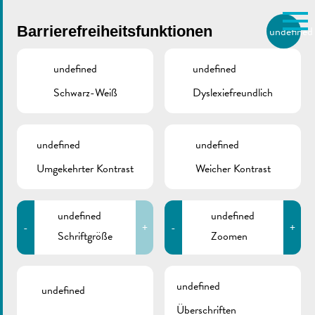
Skip to main content
Barrierefreiheitsfunktionen
undefined
DE
BIERGER.REMICH.LU
undefined
undefined
Schwarz-Weiß
Dyslexiefreundlich
Utilisez la recherche pour
retrouver les réponses à toutes
VILLE DE REMICH / ACTUALITÉ
vos questions.
Comme par exemple des contacts, des
undefined
undefined
2025_06 | De Buet
informations ou de documents.
Umgekehrter Kontrast
Weicher Kontrast
November-Dezember
undefined
undefined
-
+
-
+
Schriftgröße
Zoomen
ZURÜCK
undefined
undefined
Überschriften