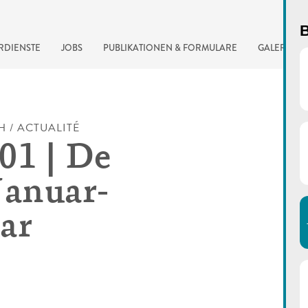
B
RDIENSTE
JOBS
PUBLIKATIONEN & FORMULARE
GALERIE
H / ACTUALITÉ
01 | De
Januar-
ar
automatisierte Suchma