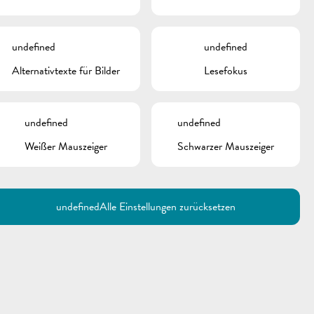
undefined
undefined
Alternativtexte für Bilder
Lesefokus
undefined
undefined
Weißer Mauszeiger
Schwarzer Mauszeiger
Utilisez la recherche pour
retrouver les réponses à toutes
vos questions.
Comme par exemple des contacts, des
informations ou de documents.
undefined
Alle Einstellungen zurücksetzen