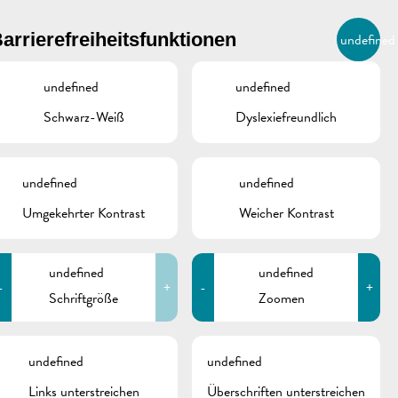
BIERGER.REMICH.LU
arrierefreiheitsfunktionen
undefined
DE
AGENDA
undefined
undefined
Schwarz-Weiß
Dyslexiefreundlich
undefined
undefined
Umgekehrter Kontrast
Weicher Kontrast
undefined
undefined
-
+
-
+
Schriftgröße
Zoomen
schine
undefined
undefined
Links unterstreichen
Überschriften unterstreichen