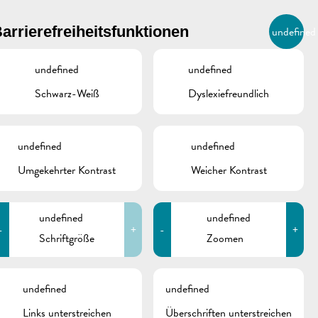
BIERGER.REMICH.LU
arrierefreiheitsfunktionen
undefined
DE
AGENDA
undefined
undefined
Schwarz-Weiß
Dyslexiefreundlich
undefined
undefined
Umgekehrter Kontrast
Weicher Kontrast
undefined
undefined
-
+
-
+
Schriftgröße
Zoomen
schine
undefined
undefined
Links unterstreichen
Überschriften unterstreichen