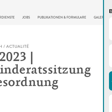
B
RDIENSTE
JOBS
PUBLIKATIONEN & FORMULARE
GALERIE
H / ACTUALITÉ
2023 |
nderatssitzung
esordnung
automatisierte Suchma