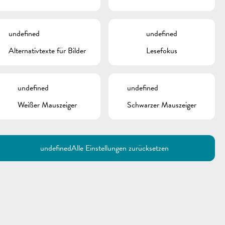
undefined
undefined
Alternativtexte für Bilder
Lesefokus
undefined
undefined
Weißer Mauszeiger
Schwarzer Mauszeiger
Utilisez la recherche pour
retrouver les réponses à toutes
vos questions.
Comme par exemple des contacts, des
informations ou de documents.
undefined
Alle Einstellungen zurücksetzen