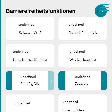
Skip to main content
Barrierefreiheitsfunktionen
undefined
DE
BIERGER.REMICH.LU
undefined
undefined
Schwarz-Weiß
Dyslexiefreundlich
Utilisez la recherche pour
retrouver les réponses à toutes
VILLE DE REMICH / ACTUALITÉ
vos questions.
Comme par exemple des contacts, des
undefined
undefined
Abfallgebührenverordn
informations ou de documents.
Umgekehrter Kontrast
Weicher Kontrast
ab 01.05.2026
undefined
undefined
-
+
-
+
Schriftgröße
Zoomen
ZURÜCK
undefined
undefined
Überschriften