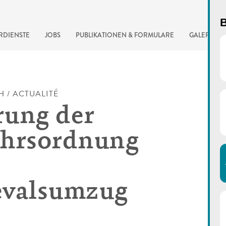
B
RDIENSTE
JOBS
PUBLIKATIONEN & FORMULARE
GALERIE
H / ACTUALITÉ
ung der
hrsordnung
evalsumzug
automatisierte Suchma