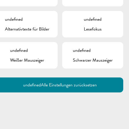
undefined
undefined
Alternativtexte für Bilder
Lesefokus
undefined
undefined
Weißer Mauszeiger
Schwarzer Mauszeiger
Utilisez la recherche pour
retrouver les réponses à toutes
vos questions.
Comme par exemple des contacts, des
informations ou de documents.
undefined
Alle Einstellungen zurücksetzen