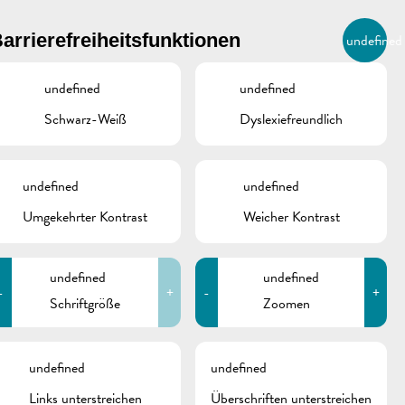
BIERGER.REMICH.LU
arrierefreiheitsfunktionen
undefined
DE
AGENDA
undefined
undefined
Schwarz-Weiß
Dyslexiefreundlich
undefined
undefined
Umgekehrter Kontrast
Weicher Kontrast
undefined
undefined
-
+
-
+
Schriftgröße
Zoomen
schine
undefined
undefined
Links unterstreichen
Überschriften unterstreichen