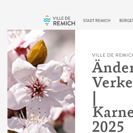
Skip to main content
STADT REMICH
BÜRGE
VILLE DE REMIC
Änder
Verke
|
Karn
2025